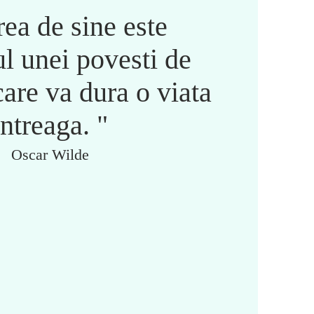
rea de sine este
l unei povesti de
care va dura o viata
intreaga. "
Oscar Wilde