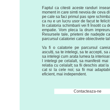
Faptul ca citesti aceste randuri insea
moment in care simti nevoia de ceva difer
pe cale sa faci primul pas spre schimba
ca nu e un lucru usor de facut te felicit
In calatoria schimbarii vei fi însotit cu
empatie. Vom pleca la drum impreuna
Resursele tale, prieteni de nadejde c
parcursul calatoriei catre obiectivele tal
Va fi o calatorie pe parcursul carei
asculți, sa te intelegi, sa te accepti, sa 
sa intelegi cum arata lumea ta interioara
l intelegi pe celalalt, sa manifesti ma
relatia cu celalalt; sa fii deschis atat la
cat si la cele noi; sa fii mai adaptabi
eficient, mai independent.
Contacteaza-ne