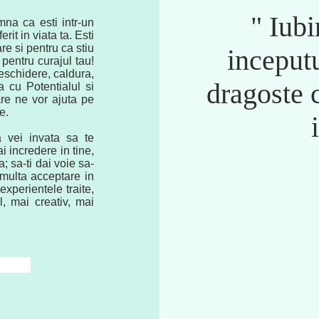
" Iubi
mna ca esti intr-un
it in viata ta. Esti
re si pentru ca stiu
inceputu
 pentru curajul tau!
 deschidere, caldura,
dragoste 
 cu Potentialul si
are ne vor ajuta pe
e.
a vei invata sa te
ai incredere in tine,
; sa-ti dai voie sa-
i multa acceptare in
 experientele traite,
l, mai creativ, mai