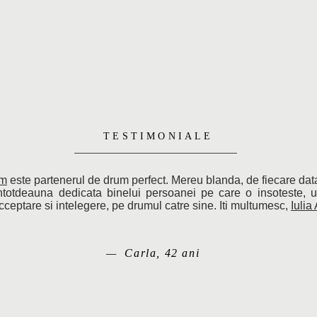
TESTIMONIALE
am
este partenerul de drum perfect. Mereu blanda, de fiecare da
intotdeauna dedicata binelui persoanei pe care o insoteste, 
cceptare si intelegere, pe drumul catre sine. Iti multumesc,
Iulia
— Carla, 42 ani