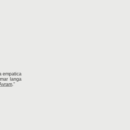
ta empatica
umar langa
 Avram
."