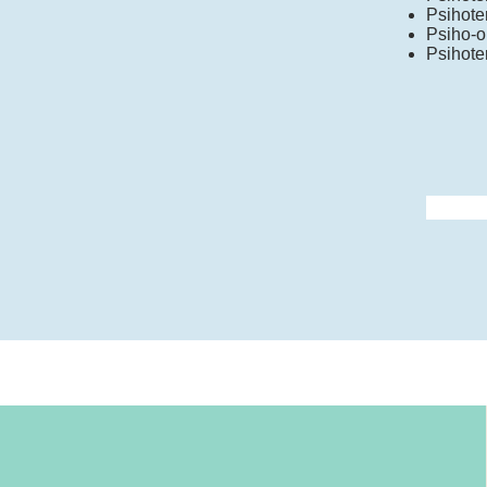
Psihoter
Psiho-o
Psihote