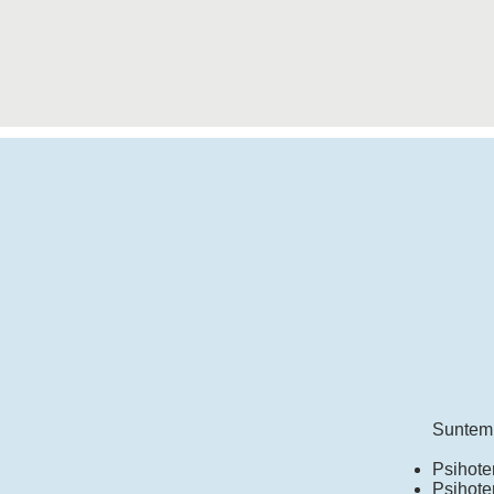
Suntem p
Psihote
Psihoter