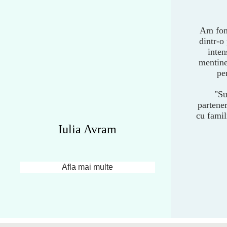
Am fon
dintr-o
inten
mentine
pe
"Su
partene
cu famil
Iulia Avram
Afla mai multe