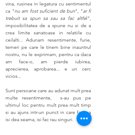
vina, rusinea in legatura cu sentimentul 
ca "
nu am fost suficient de bun
", "
ar fi 
trebuit sa spun sa sau sa fac altfe
l", 
imposibilitatea de a spune nu si de a 
crea limite sanatoase in relatiile cu 
ceilalti... Adunam resentimente, furie, 
temeri pe care le tinem bine inauntrul 
nostru, nu le exprimam, pentru ca daca 
am face-o, am pierde iubirea, 
aprecierea, aprobarea... e un cerc 
vicios...
Sunt persoane care au adunat mult prea 
multe resentimente,  s-au pus pe 
ultimul loc pentru mult prea mult timp 
si au ajuns intr-un punct in care fara sa 
isi dea seama, isi fac rau singuri.
In cabinet, mergem impreuna pe 