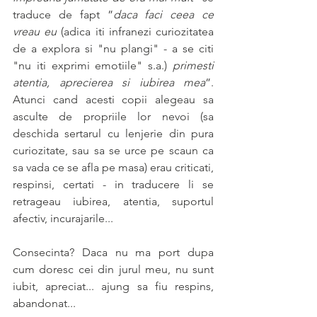
traduce de fapt ”
daca faci ceea ce 
vreau eu
 (adica iti infranezi curiozitatea 
de a explora si "nu plangi" - a se citi 
"nu iti exprimi emotiile" s.a.) 
primesti 
atentia, aprecierea si iubirea mea
”. 
Atunci cand acesti copii alegeau sa 
asculte de propriile lor nevoi (sa 
deschida sertarul cu lenjerie din pura 
curiozitate, sau sa se urce pe scaun ca 
sa vada ce se afla pe masa) erau criticati, 
respinsi, certati - in traducere li se 
retrageau iubirea, atentia, suportul 
afectiv, incurajarile...
Consecinta? Daca nu ma port dupa 
cum doresc cei din jurul meu, nu sunt 
iubit, apreciat... ajung sa fiu respins, 
abandonat...