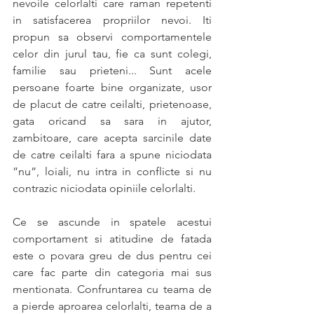
nevoile celorlalti care raman repetenti 
in satisfacerea propriilor nevoi. Iti 
propun sa observi comportamentele 
celor din jurul tau, fie ca sunt colegi, 
familie sau prieteni... Sunt acele 
persoane foarte bine organizate, usor 
de placut de catre ceilalti, prietenoase, 
gata oricand sa sara in ajutor, 
zambitoare, care acepta sarcinile date 
de catre ceilalti fara a spune niciodata 
”nu”, loiali, nu intra in conflicte si nu 
contrazic niciodata opiniile celorlalti.
Ce se ascunde in spatele acestui 
comportament si atitudine de fatada 
este o povara greu de dus pentru cei 
care fac parte din categoria mai sus 
mentionata. Confruntarea cu teama de 
a pierde aproarea celorlalti, teama de a 