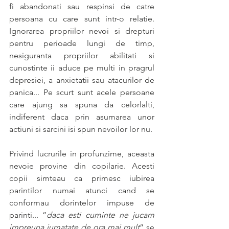
fi abandonati sau respinsi de catre 
persoana cu care sunt intr-o relatie. 
Ignorarea propriilor nevoi si drepturi 
pentru perioade lungi de timp, 
nesiguranta propriilor abilitati si 
cunostinte ii aduce pe multi in pragrul 
depresiei, a anxietatii sau atacurilor de 
panica... Pe scurt sunt acele persoane 
care ajung sa spuna da celorlalti, 
indiferent daca prin asumarea unor 
actiuni si sarcini isi spun nevoilor lor nu.
Privind lucrurile in profunzime, aceasta 
nevoie provine din copilarie. Acesti 
copii simteau ca primesc iubirea 
parintilor numai atunci cand se 
conformau dorintelor impuse de 
parinti... ”
daca esti cuminte ne jucam 
impreuna jumatate de ora mai mult
” se 